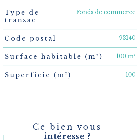
Fonds de commerce
Type de
TRAD_PAMPERO_Caracteristique
Valeurs
transac
93140
Code postal
100 m²
Surface habitable (m²)
100
Superficie (m²)
Ce bien vous
intéresse ?