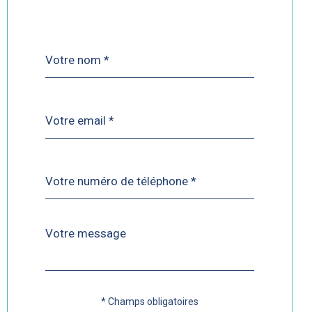
Nom
Fieldset
*
par
défaut
email
*
Téléphone
*
Message
Fieldset
*
par
défaut
* Champs obligatoires
Validation