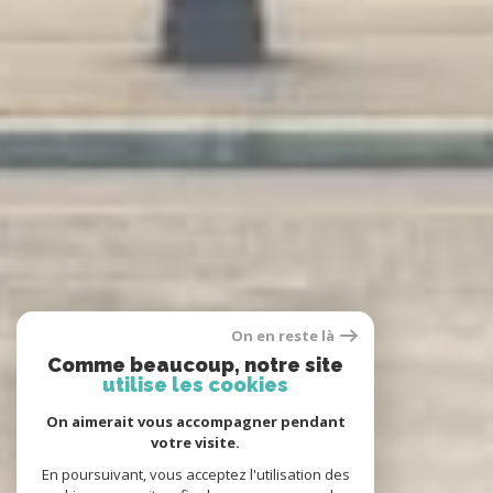
On en reste là
Comme beaucoup, notre site
utilise les cookies
On aimerait vous accompagner pendant
votre visite.
En poursuivant, vous acceptez l'utilisation des