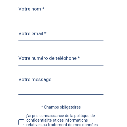
Nom
Fieldset
*
par
défaut
email
*
Téléphone
*
Message
Fieldset
*
par
défaut
* Champs obligatoires
Validation
j'ai pris connaissance de la politique de
confidentialité et des informations
relatives au traitement de mes données