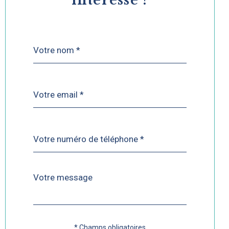
intéresse ?
Nom
Fieldset
*
par
défaut
email
*
Téléphone
*
Message
Fieldset
*
par
défaut
* Champs obligatoires