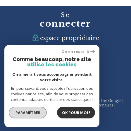
Se
connecter
espace propriétaire
On en reste là
Nous
Comme beaucoup, notre site
suivre
utilise les cookies
On aimerait vous accompagner pendant
votre visite.
En poursuivant, vous acceptez l'utilisation des
cookies par ce site, afin de vous proposer des
contenus adaptés et réaliser des statistiques !
© 2026 | Tous droits réservés | Traduction powered by Google |
Plan du site
Mentions légales
Admin
Partenaires
Politique RGPD
Cookies
PARAMÉTRER
OK POUR MOI !