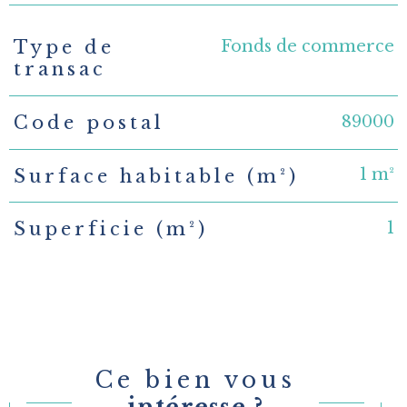
Fonds de commerce
Type de
TRAD_PAMPERO_Caracteristique
Valeurs
transac
89000
Code postal
1 m²
Surface habitable (m²)
1
Superficie (m²)
Ce bien vous