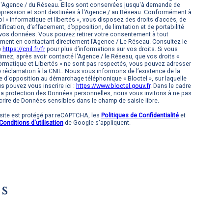
l'Agence / du Réseau. Elles sont conservées jusqu'à demande de
pression et sont destinées à l'Agence / au Réseau. Conformément à
loi « informatique et libertés », vous disposez des droits d’accès, de
tification, d’effacement, d’opposition, de limitation et de portabilité
vos données. Vous pouvez retirer votre consentement à tout
ent en contactant directement l’Agence / Le Réseau. Consultez le
e
https://cnil.fr/fr
pour plus d’informations sur vos droits. Si vous
imez, après avoir contacté l'Agence / le Réseau, que vos droits «
ormatique et Libertés » ne sont pas respectés, vous pouvez adresser
 réclamation à la CNIL. Nous vous informons de l’existence de la
te d'opposition au démarchage téléphonique « Bloctel », sur laquelle
s pouvez vous inscrire ici :
https://www.bloctel.gouv.fr
. Dans le cadre
la protection des Données personnelles, nous vous invitons à ne pas
crire de Données sensibles dans le champ de saisie libre.
site est protégé par reCAPTCHA, les
Politiques de Confidentialité
et
Conditions d'utilisation
de Google s'appliquent.
s