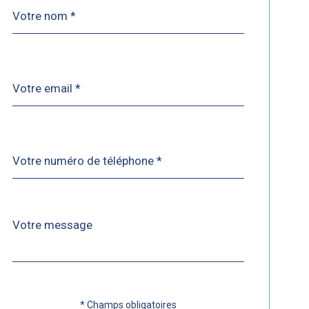
Nom
Fieldset
*
par
défaut
email
*
Téléphone
*
Message
Fieldset
*
par
défaut
* Champs obligatoires
Validation