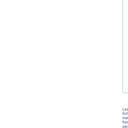
Les
fic
tra
Rés
per