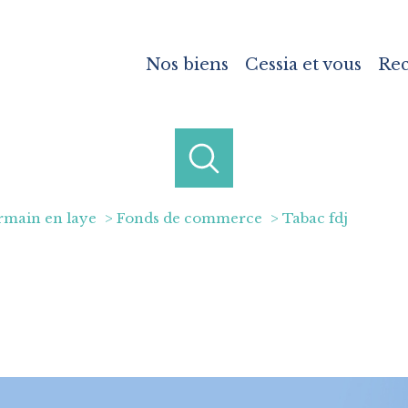
Nos biens
Cessia et vous
Re
rmain en laye
Fonds de commerce
Tabac fdj