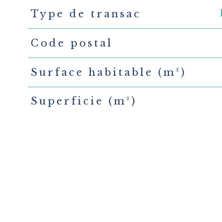
Type de transac
TRAD_PAMPERO_Caracteristique
Valeurs
Code postal
Surface habitable (m²)
Superficie (m²)