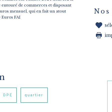
re entouré de commerces et disposant
Nos 
uros mensuel, qui en fait un atout
0 Euros FAI
sé
im
en
DPE
quartier