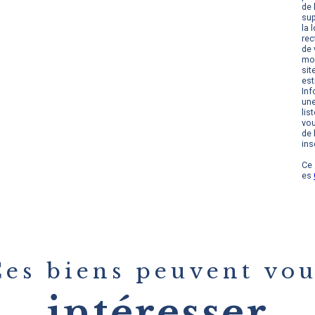
de 
sup
la 
rec
de 
mom
sit
est
Inf
une
lis
vou
de 
ins
Ce 
es
Ces biens peuvent vou
intéresser