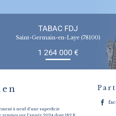
TABAC FDJ
Saint-Germain-en-Laye (78100)
1 264 000 €
ien
Part
fa
lement à neuf d'une superficie
e remises sur l'année 2024 dont 182 K