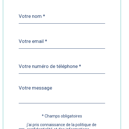
Nom
Fieldset
*
par
défaut
email
*
Téléphone
*
Message
Fieldset
*
par
défaut
* Champs obligatoires
Validation
j'ai pris connaissance de la politique de