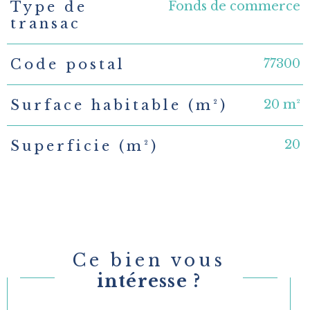
Fonds de commerce
Type de
TRAD_PAMPERO_Caracteristique
Valeurs
transac
77300
Code postal
20 m²
Surface habitable (m²)
20
Superficie (m²)
Ce bien vous
intéresse ?