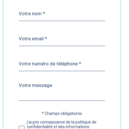
Nom
Fieldset
*
par
défaut
email
*
Téléphone
*
Message
Fieldset
*
par
défaut
* Champs obligatoires
Validation
j'ai pris connaissance de la politique de
confidentialité et des informations