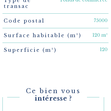
Fonds de commerce
Type de
TRAD_PAMPERO_Caracteristique
Valeurs
transac
75000
Code postal
120 m²
Surface habitable (m²)
120
Superficie (m²)
Ce bien vous
intéresse ?