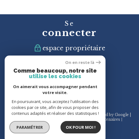
Se
connecter
espace propriétaire
On en reste là
Nous
Comme beaucoup, notre site
suivre
utilise les cookies
On aimerait vous accompagner pendant
votre visite.
En poursuivant, vous acceptez l'utilisation des
cookies par ce site, afin de vous proposer des
contenus adaptés et réaliser des statistiques !
© 2026 | Tous droits réservés | Traduction powered by Google |
Plan du site
Mentions légales
Admin
Partenaires
Politique RGPD
Cookies
PARAMÉTRER
OK POUR MOI !