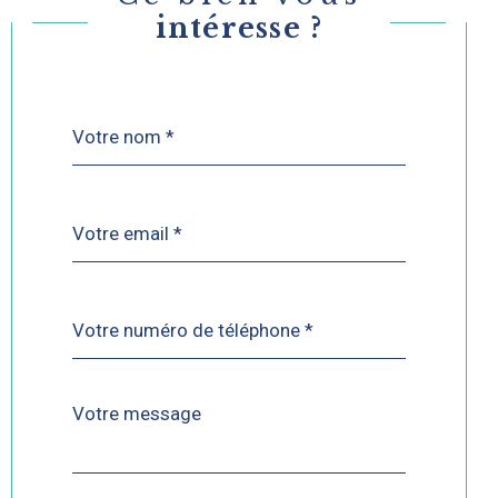
intéresse ?
Nom
Fieldset
*
par
défaut
email
*
Téléphone
*
Message
Fieldset
*
par
défaut