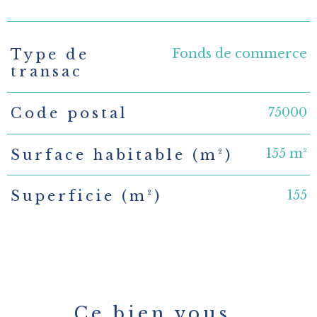
Fonds de commerce
Type de
TRAD_PAMPERO_Caracteristique
Valeurs
transac
75000
Code postal
155 m²
Surface habitable (m²)
155
Superficie (m²)
Ce bien vous