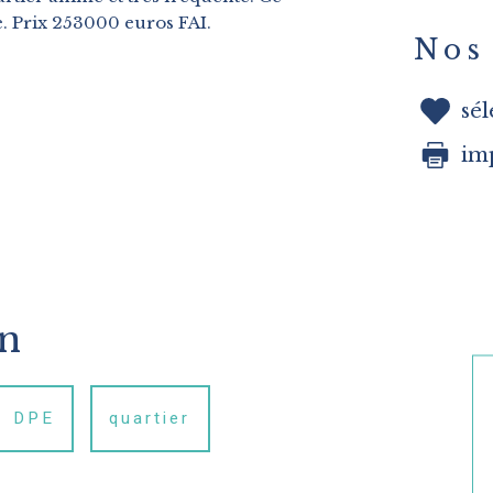
le. Prix 253000 euros FAI.
Nos 
sé
im
en
DPE
quartier