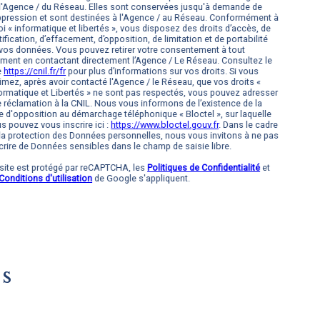
l'Agence / du Réseau. Elles sont conservées jusqu'à demande de
pression et sont destinées à l'Agence / au Réseau. Conformément à
loi « informatique et libertés », vous disposez des droits d’accès, de
tification, d’effacement, d’opposition, de limitation et de portabilité
vos données. Vous pouvez retirer votre consentement à tout
ent en contactant directement l’Agence / Le Réseau. Consultez le
e
https://cnil.fr/fr
pour plus d’informations sur vos droits. Si vous
imez, après avoir contacté l'Agence / le Réseau, que vos droits «
ormatique et Libertés » ne sont pas respectés, vous pouvez adresser
 réclamation à la CNIL. Nous vous informons de l’existence de la
te d'opposition au démarchage téléphonique « Bloctel », sur laquelle
s pouvez vous inscrire ici :
https://www.bloctel.gouv.fr
. Dans le cadre
la protection des Données personnelles, nous vous invitons à ne pas
crire de Données sensibles dans le champ de saisie libre.
site est protégé par reCAPTCHA, les
Politiques de Confidentialité
et
Conditions d'utilisation
de Google s'appliquent.
s