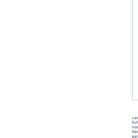
Les
fic
tra
Rés
per