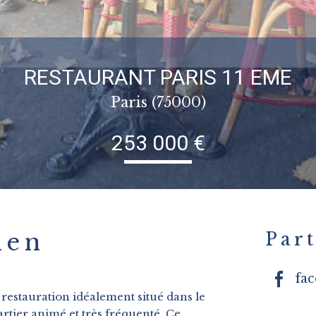
RESTAURANT PARIS 11 EME
Paris (75000)
253 000 €
ien
Part
fa
estauration idéalement situé dans le
rtier animé et très fréquenté. Ce