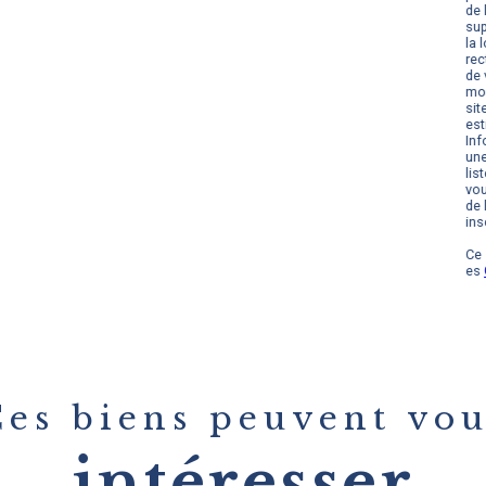
de 
sup
la 
rec
de 
mom
sit
est
Inf
une
lis
vou
de 
ins
Ce 
es
Ces biens peuvent vou
intéresser