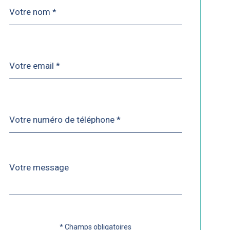
Nom
Fieldset
*
par
défaut
email
*
Téléphone
*
Message
Fieldset
*
par
défaut
* Champs obligatoires
Validation