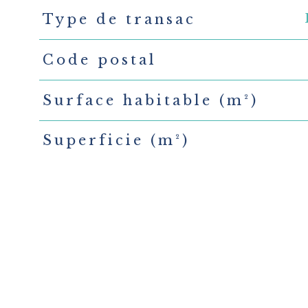
Type de transac
TRAD_PAMPERO_Caracteristique
Valeurs
Code postal
Surface habitable (m²)
Superficie (m²)