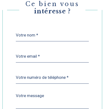
Ce bien vous
intéresse ?
Nom
Fieldset
*
par
défaut
email
*
Téléphone
*
Message
Fieldset
*
par
défaut