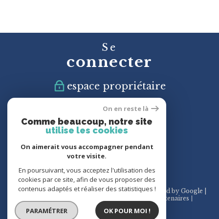
Se
connecter
espace propriétaire
On en reste là
Nous
Comme beaucoup, notre site
suivre
utilise les cookies
On aimerait vous accompagner pendant
votre visite.
En poursuivant, vous acceptez l'utilisation des
cookies par ce site, afin de vous proposer des
contenus adaptés et réaliser des statistiques !
© 2026 | Tous droits réservés | Traduction powered by Google |
Plan du site
Mentions légales
Admin
Partenaires
Politique RGPD
Cookies
PARAMÉTRER
OK POUR MOI !