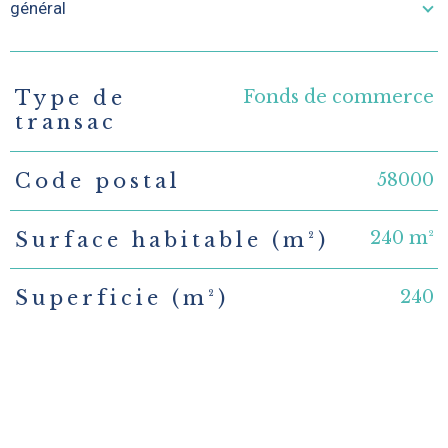
général
Fonds de commerce
Type de
TRAD_PAMPERO_Caracteristique
Valeurs
transac
58000
Code postal
240 m²
Surface habitable (m²)
240
Superficie (m²)