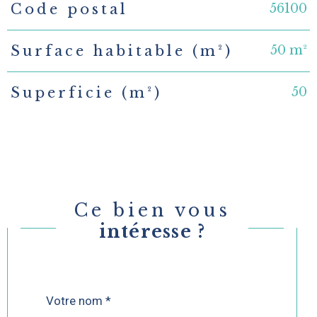
56100
Code postal
50 m²
Surface habitable (m²)
50
Superficie (m²)
Ce bien vous
intéresse ?
Nom
Fieldset
*
par