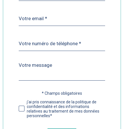
défaut
email
*
Téléphone
*
Message
Fieldset
*
par
défaut
* Champs obligatoires
Validation
j'ai pris connaissance de la politique de
confidentialité et des informations
relatives au traitement de mes données
personnelles*