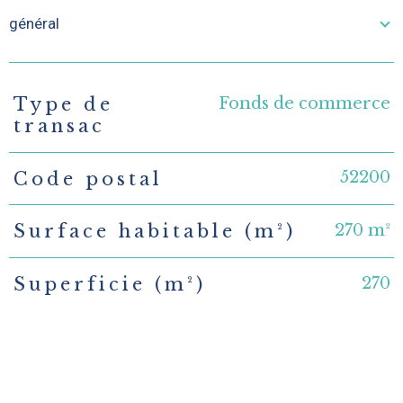
général
Fonds de commerce
Type de
TRAD_PAMPERO_Caracteristique
Valeurs
transac
52200
Code postal
270 m²
Surface habitable (m²)
270
Superficie (m²)