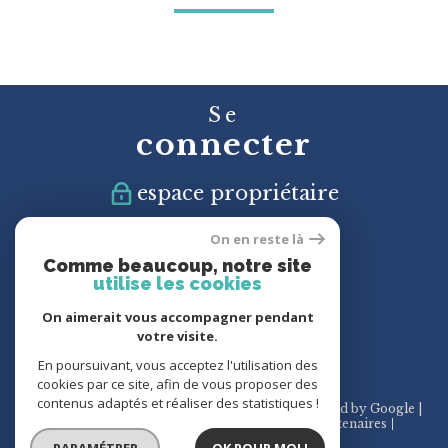
Se
connecter
espace propriétaire
On en reste là
Nous
Comme beaucoup, notre site
suivre
utilise les cookies
On aimerait vous accompagner pendant
votre visite.
En poursuivant, vous acceptez l'utilisation des
cookies par ce site, afin de vous proposer des
contenus adaptés et réaliser des statistiques !
© 2026 | Tous droits réservés | Traduction powered by Google |
Plan du site
Mentions légales
Admin
Partenaires
Politique RGPD
Cookies