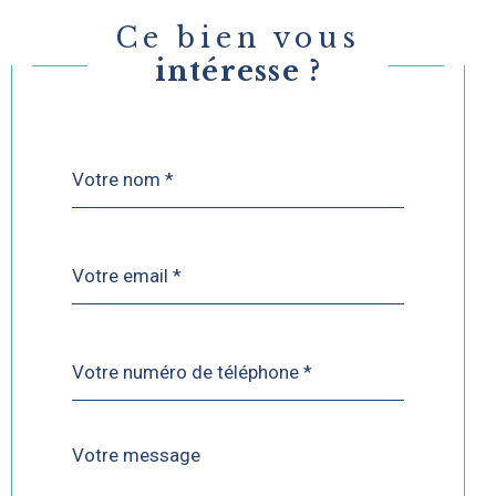
Ce bien vous
intéresse ?
Nom
Fieldset
*
par
défaut
email
*
Téléphone
*
Message
Fieldset
*
par